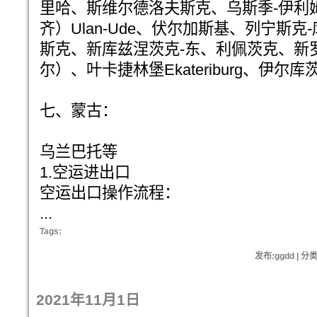
里哈、斯维尔德洛夫斯克、乌斯季-伊利
齐）Ulan-Ude、伏尔加斯基、列宁斯
斯克、新库兹涅茨克-东、利佩茨克、新
尔）、叶卡捷林堡Ekateriburg、伊尔库茨克
七、蒙古：
乌兰巴托等
1.空运进出口
空运出口操作流程：
...
Tags:
发布:ggdd | 分
2021年11月1日