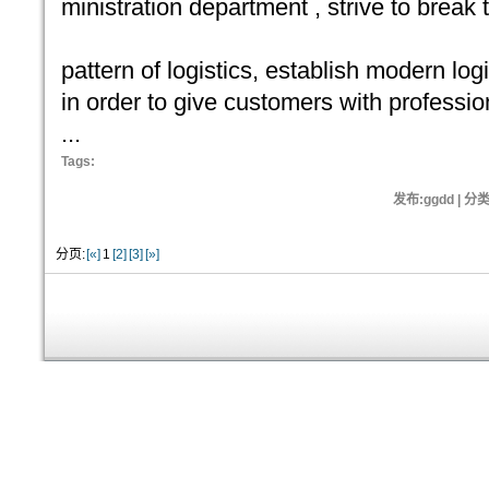
ministration department , strive to break t
pattern of logistics, establish modern log
in order to give customers with profession
...
Tags:
发布:ggdd | 分
分页:
[«]
1
[2]
[3]
[»]