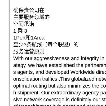
确保贵公司在
主要服务领域的
空间承诺
1 乘 3
1Port和1Area
至少3条航线（每个联盟）的
服务运营原则
With our aggressiveness and integrity in
ategy, we have established the partners
s agents, and developed Worldwide di
onsolidation traffics .This globalized net
optimal routing but also minimizes the co
h shipment. Our extraordinary agency p
sive network coverage is definitely our st