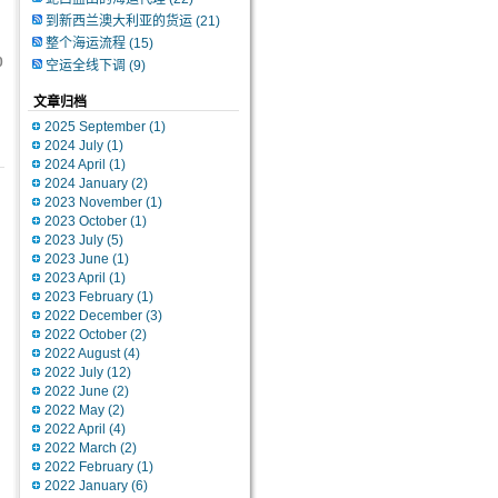
到新西兰澳大利亚的货运
(21)
整个海运流程
(15)
0
空运全线下调
(9)
文章归档
2025 September
(1)
2024 July
(1)
2024 April
(1)
2024 January
(2)
2023 November
(1)
2023 October
(1)
2023 July
(5)
2023 June
(1)
2023 April
(1)
2023 February
(1)
2022 December
(3)
2022 October
(2)
2022 August
(4)
2022 July
(12)
2022 June
(2)
2022 May
(2)
2022 April
(4)
2022 March
(2)
2022 February
(1)
2022 January
(6)