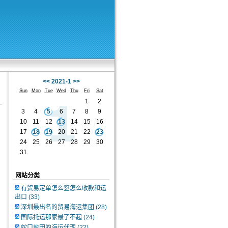
<<
2021-1
>>
Sun
Mon
Tue
Wed
Thu
Fri
Sat
1
2
3
4
5
6
7
8
9
10
11
12
13
14
15
16
17
18
19
20
21
22
23
24
25
26
27
28
29
30
31
网站分类
有贸易定单怎么签怎么收款和运
出口
(33)
深圳最出名的贸易海运集团
(28)
国际托运那家最了不起
(24)
蛇口盐田的海运代理
(22)