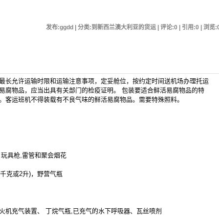
发布:ggdd | 分类:到新西兰澳大利亚的货运 | 评论:0 | 引用:0 | 浏览:
最长允许运输时限和运输注意事项，定妥舱位，按约定时间送机场办理托运
易腐物品，应当出具有关部门的检疫证明。 包装要适合鲜活易腐物品的特
。客运班机不得装载有不良气味的鲜活易腐物品。需要特殊照料。
玩具枪,雷管和聚会烟花
千克或2升)，野营气瓶
机充气装置、 丁烷气瓶,已充气的水下呼吸器、瓦丝喷剂