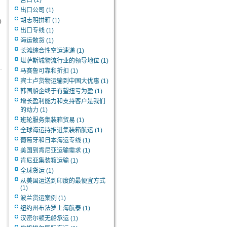
营口
(1)
出口公司
(1)
胡志明拼箱
(1)
0
出口专线
(1)
海运散货
(1)
长滩综合性空运速递
(1)
堪萨斯城物流行业的领导地位
(1)
马赛鲁可靠和折扣
(1)
宾士卢货物运输到中国大优惠
(1)
韩国船企终于有望扭亏为盈
(1)
增长盈利能力和支持客户是我们
的动力
(1)
班轮服务集装箱贸易
(1)
全球海运持推进集装箱航运
(1)
葡萄牙和日本海运专线
(1)
美国到肯尼亚运输需求
(1)
肯尼亚集装箱运输
(1)
全球货运
(1)
从美国运送到印度的最便宜方式
(1)
波兰货运案例
(1)
纽约州布法罗上海航泰
(1)
汉密尔顿无船承运
(1)