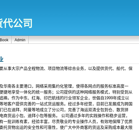
货代公司
tBook
Admin
业
要从事大宗产品全程物流、项目物流等综合业务，以及提供货代、船代、保
及华南各主要港口，网络采用集约化管理，使得各网点的服务标准高度一
便捷地享受一体化的统一服务；公司提供的这种网络服务模式，特别受到从
追捧。作为中东、红海、印巴航线的行业领军企业，世倡自1999年成立以
等地客户提供完善的一站式货运服务。经过多年经营，目前已发展成为跨国
们已在迪拜、阿曼等地成立了分公司，完善了海运双清全包到仓、散货拼
电商货运小包、迪拜小包等服务。 公司通过多年的实践操作和稳步运营，
有一批训练有素，经验丰富，尽责敬业的专业操作人员，有效地保障了优质
委托货物出运的安全性和可靠性，使广大中外商客的货运及采购成本最大限