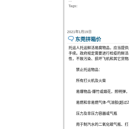
...
Tags:
2021年1月19日
东莞拼箱价
托运人托运鲜活易腐物品，应当提供
手续。政府规定需要进行检疫的鲜活
性，不致污染、损坏飞机和其它货物
禁止托运物品：
所有打火机及火柴
易爆物品-爆竹或烟花，照明弹，
易燃和非易燃气体-气溶胶(超过2
压力及非压力容器或气瓶
用于制汽水的二氧化碳气瓶、打火