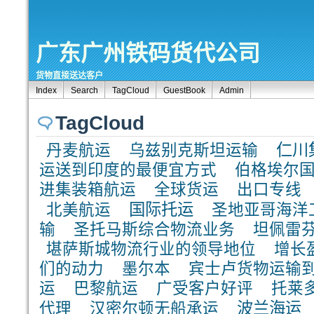
广东广州铁码货代公司
货物直接送达客户
Index
Search
TagCloud
GuestBook
Admin
TagCloud
仁川
丹麦航运
乌兹别克斯坦运输
运送到印度的最便宜方式
伯格埃尔
进集装箱航运
全球货运
出口专线
国际托运
北美航运
圣地亚哥海洋
输
圣托马斯综合物流业务
坦佩雷
堪萨斯城物流行业的领导地位
增长
们的动力
墨尔本
宾士卢货物运输
运
巴黎航运
广受客户好评
托莱
波兰海运
代理
汉密尔顿无船承运