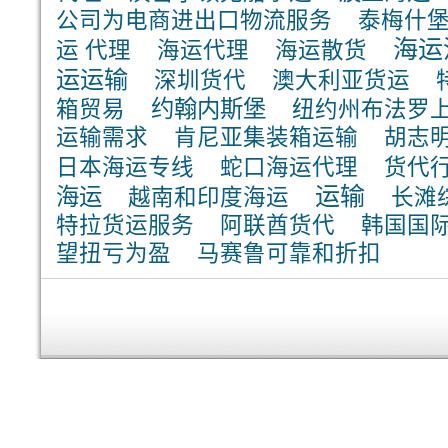
公司为电商进出口物流服务
泰梅什
海运
运 代理
海运代理
海运散货
运运输
深圳货代
澳大利亚货运
约翰内斯堡
箱贸易
纽约州布法罗
运输需求
肯尼亚集装箱运输
胡志
日本海运专线
蛇口海运代理
货代
运输
海运
越南和印度海运
长滩
特拉货运服务
阿联酋货代
韩国国
望扭亏为盈
马赛鲁可靠和折扣